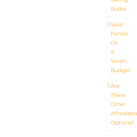
Bulbs
Solar
Panels
On
A
Small
Budget
Are
There
Other
Affordabl
Options?