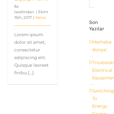
Ara:
&s
tarafından.
|
Ekim
15th, 2017
|
News
Son
Yazılar
Lorem ipsum
Merhaba
dolor sit amet,
dünya!
consectetur
adipiscing elit.
Troublesh
Quisque laoreet
Electrical
finibu [...]
Equipme
Switchin
To
Energy
Saving