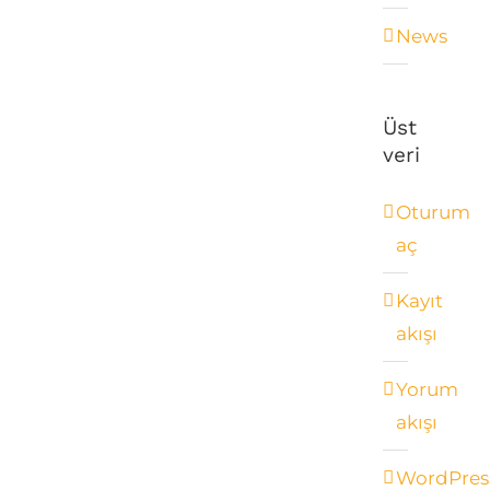
News
Üst
veri
Oturum
aç
Kayıt
akışı
Yorum
akışı
WordPres