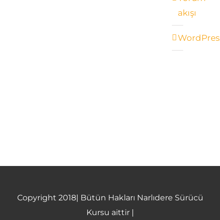
akışı
WordPres
Copyright 2018| Bütün Hakları Narlıdere Sürücü
Kursu aittir |